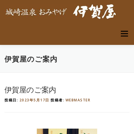
コ
ン
テ
ン
ツ
へ
メニュー
ス
キ
ッ
プ
伊賀屋のご案内
ごあいさつ
伊賀屋オリジナル土産品
お土産品
観光のご案内
お問合せ
伊賀屋のご案内
投稿日:
2023年5月17日
投稿者:
WEBMASTER