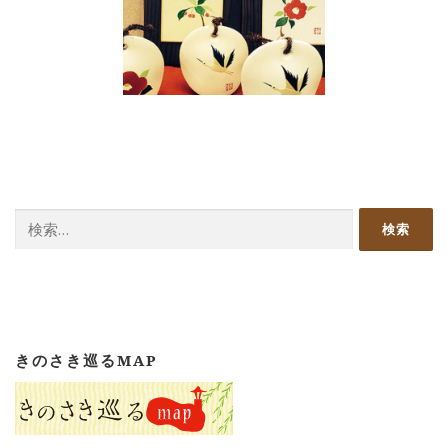
検
索:
きのさき巡るMAP